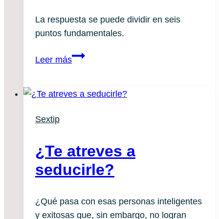
La respuesta se puede dividir en seis
puntos fundamentales.
Cómo
Leer más
centrarse
en
las
sensaciones
Sextip
para
aumentar
¿Te atreves a
el
placer
seducirle?
¿Qué pasa con esas personas inteligentes
y exitosas que, sin embargo, no logran