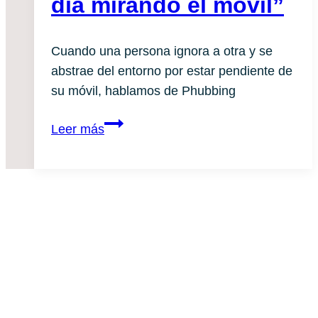
día mirando el móvil”
Cuando una persona ignora a otra y se
abstrae del entorno por estar pendiente de
su móvil, hablamos de Phubbing
“Mi
Leer más
pareja
se
pasa
el
día
mirando
el
móvil”
Newslette
r