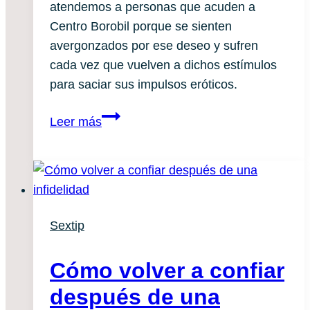
atendemos a personas que acuden a 
Centro Borobil porque se sienten 
avergonzados por ese deseo y sufren 
cada vez que vuelven a dichos estímulos 
para saciar sus impulsos eróticos. 
«Me
Leer más
pone
y
me
avergüenza
a
Sextip
partes
iguales»
Cómo volver a confiar
después de una