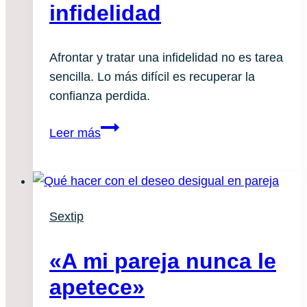
infidelidad
Afrontar y tratar una infidelidad no es tarea
sencilla. Lo más difícil es recuperar la
confianza perdida.
Cómo
Leer más
volver
a
confiar
después
Sextip
de
una
«A mi pareja nunca le
infidelidad
apetece»