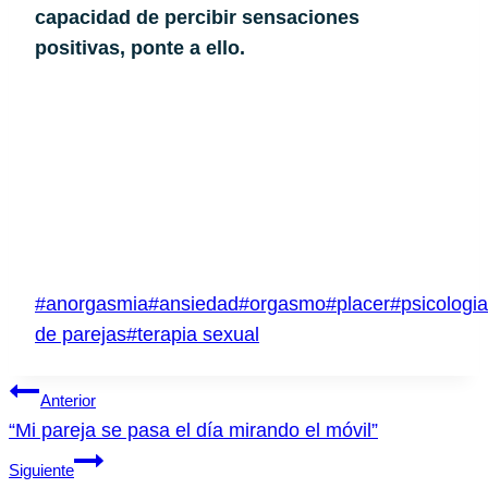
capacidad de percibir sensaciones 
positivas, ponte a ello.
Etiquetas
#
anorgasmia
#
ansiedad
#
orgasmo
#
placer
#
psicologia
de
de parejas
#
terapia sexual
la
Navegación
entrada:
Anterior
“Mi pareja se pasa el día mirando el móvil”
de
Siguiente