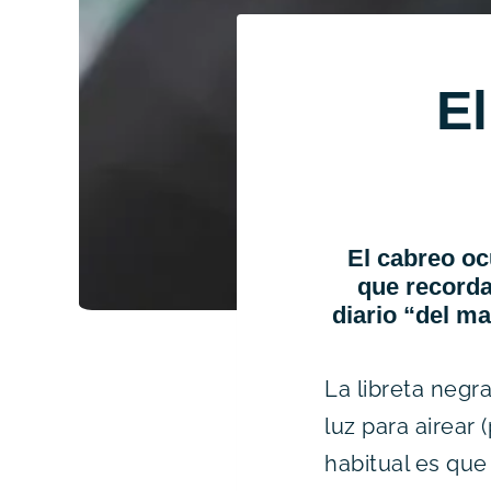
El
El cabreo oc
que record
diario “del ma
La libreta negr
luz para airea
habitual es qu