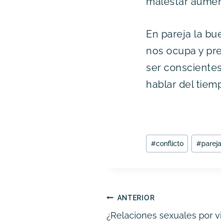
malestar aumen
En pareja la bu
nos ocupa y pre
ser consciente
hablar del tiem
Etiquetas
#
conflicto
#
parej
de
la
entrada:
Navegación
ANTERIOR
¿Relaciones sexuales por 