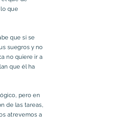
 lo que
abe que si se
us suegros y no
a no quiere ir a
plan que él ha
lógico, pero en
n de las tareas,
nos atrevemos a