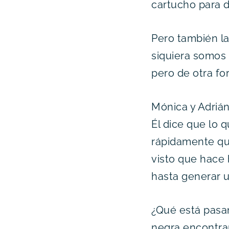
cartucho para di
Pero también l
siquiera somos 
pero de otra f
Mónica y Adrián
Él dice que lo q
rápidamente que
visto que hace b
hasta generar u
¿Qué está pasan
negra encontram