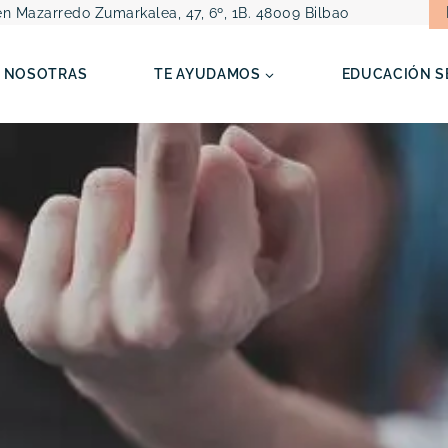
n Mazarredo Zumarkalea, 47, 6º, 1B. 48009 Bilbao
NOSOTRAS
TE AYUDAMOS
EDUCACIÓN S