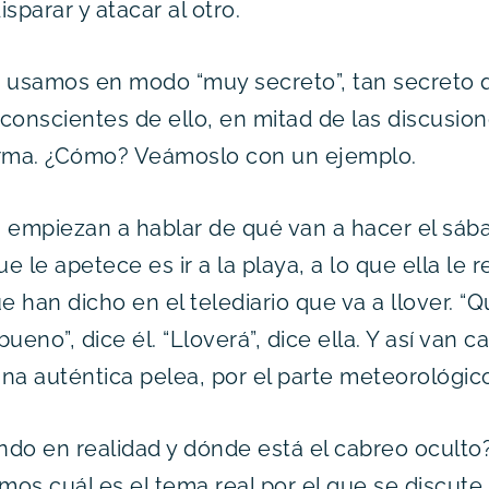
sparar y atacar al otro.
a usamos en modo “muy secreto”, tan secreto q
conscientes de ello, en mitad de las discusio
orma. ¿Cómo? Veámoslo con un ejemplo.
 empiezan a hablar de qué van a hacer el sáb
ue le apetece es ir a la playa, a lo que ella le
 han dicho en el telediario que va a llover. “Qu
ueno”, dice él. “Lloverá”, dice ella. Y así van 
na auténtica pelea, por el parte meteorológic
do en realidad y dónde está el cabreo oculto? 
os cuál es el tema real por el que se discute,