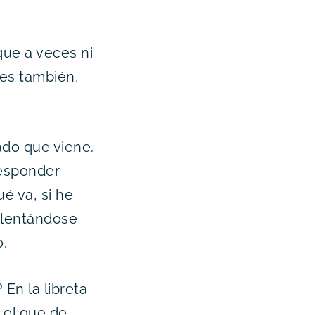
ue a veces ni
nes también,
ado que viene.
 responder
é va, si he
calentándose
o.
En la libreta
 el que de