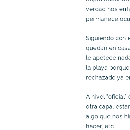
verdad nos enfa
permanece ocult
Siguiendo con e
quedan en casa 
le apetece nada
la playa porque 
rechazado ya e
A nivel “oficia
otra capa, esta
algo que nos hi
hacer, etc.