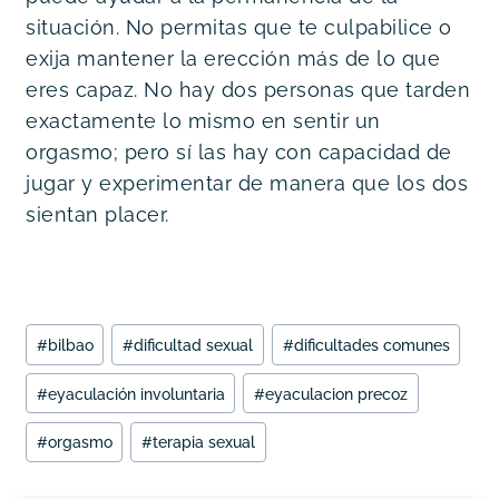
situación. No permitas que te culpabilice o 
exija mantener la erección más de lo que 
eres capaz. No hay dos personas que tarden 
exactamente lo mismo en sentir un 
orgasmo; pero sí las hay con capacidad de 
jugar y experimentar de manera que los dos 
sientan placer.
Etiquetas
#
bilbao
#
dificultad sexual
#
dificultades comunes
de
la
#
eyaculación involuntaria
#
eyaculacion precoz
entrada:
#
orgasmo
#
terapia sexual