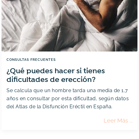
E
Imp
El
Coit
CONSULTAS FRECUENTES
¿Qué puedes hacer si tienes
dificultades de erección?
Se calcula que un hombre tarda una media de 1,7
años en consultar por esta dificultad, según datos
del Atlas de la Disfunción Eréctil en España.
¿Qu
Leer Más
Pue
Hac