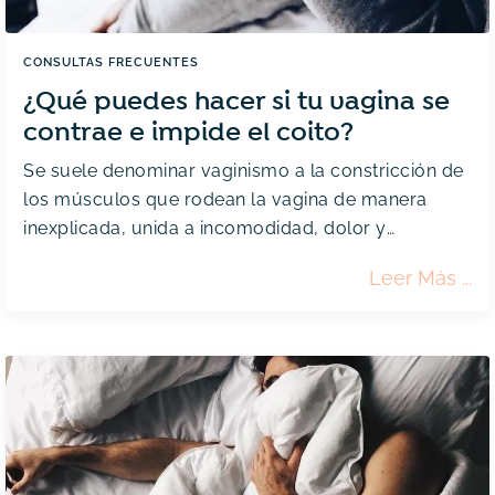
CONSULTAS FRECUENTES
¿Qué puedes hacer si tu vagina se
contrae e impide el coito?
Se suele denominar vaginismo a la constricción de
los músculos que rodean la vagina de manera
inexplicada, unida a incomodidad, dolor y
problemas de penetración.
¿Qu
Leer Más
Pue
Hac
Si
Tu
Vag
Se
Con