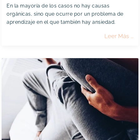
En la mayoría de los casos no hay causas
orgánicas, sino que ocurre por un problema de
aprendizaje en el que también hay ansiedad.
Qué
Leer Más
Hac
Si
No
Tie
Cont
Sob
Tu
Eya