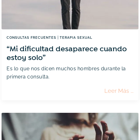
|
CONSULTAS FRECUENTES
TERAPIA SEXUAL
“Mi dificultad desaparece cuando
estoy solo”
Es lo que nos dicen muchos hombres durante la
primera consulta.
“Mi
Leer Más
Difi
Des
Cua
Est
Solo