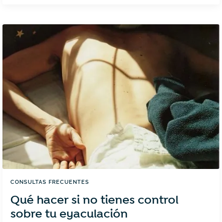
Un
Rec
Pers
Al
Con
Sex
CONSULTAS FRECUENTES
Qué hacer si no tienes control
sobre tu eyaculación