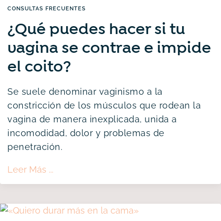
CONSULTAS FRECUENTES
¿Qué puedes hacer si tu
vagina se contrae e impide
el coito?
Se suele denominar vaginismo a la
constricción de los músculos que rodean la
vagina de manera inexplicada, unida a
incomodidad, dolor y problemas de
penetración.
¿Qué
Leer Más
Puedes
Hacer
Si