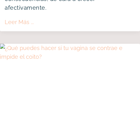
afectivamente.
¿Qué
Leer Más
Es
Ser
Infiel?