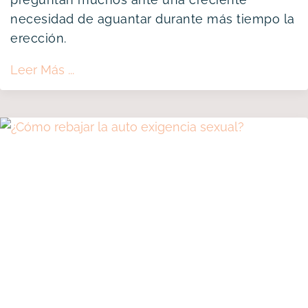
necesidad de aguantar durante más tiempo la
erección.
«Quiero
Leer Más
Durar
Más
En
La
Cama»