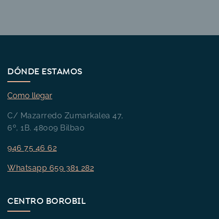
DÓNDE ESTAMOS
Como llegar
C/ Mazarredo Zumarkalea 47,
6º, 1B. 48009 Bilbao
946 75 46 62
Whatsapp 659 381 282
CENTRO BOROBIL