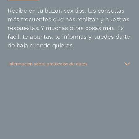
Recibe en tu buzón sex tips, las consultas
más frecuentes que nos realizan y nuestras
respuestas. Y muchas otras cosas más. Es
fácil, te apuntas, te informas y puedes darte
de baja cuando quieras.
Información sobre protección de datos