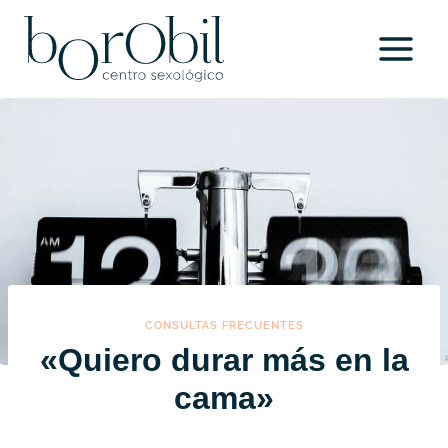
Saltar
al
contenido
CONSULTAS FRECUENTES
«Quiero durar más en la
cama»