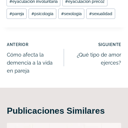
la
#
eyaculación involuntaria
#
eyaculacion precoz
entrada:
#
pareja
#
psicologia
#
sexologia
#
sexualidad
Navegación
ANTERIOR
SIGUIENTE
de
Cómo afecta la
¿Qué tipo de amor
demencia a la vida
ejerces?
entradas
en pareja
Publicaciones Similares