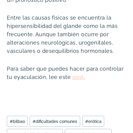
Entre las causas físicas se encuentra la 
hipersensibilidad del glande como la más 
frecuente. Aunque también ocurre por 
alteraciones neurológicas, urogenitales, 
vasculares o desequilibrios hormonales.
Para saber qué puedes hacer para controlar
tu eyaculación, lee este
post
.
Etiquetas
#
bilbao
#
dificultades comunes
#
erótica
de