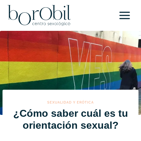
Saltar
al
contenido
SEXUALIDAD Y ERÓTICA
¿Cómo saber cuál es tu
orientación sexual?