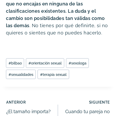
que no encajas en ninguna de las 
clasificaciones existentes. La duda y el 
cambio son posibilidades tan válidas como 
las demás
. No tienes por qué definirte, si no 
quieres o sientes que no puedes hacerlo.
Etiquetas
#
bilbao
#
orientación sexual
#
sexologa
de
la
#
sexualidades
#
terapia sexual
entrada:
Navegación
ANTERIOR
SIGUIENTE
de
¿El tamaño importa?
Cuando tu pareja no