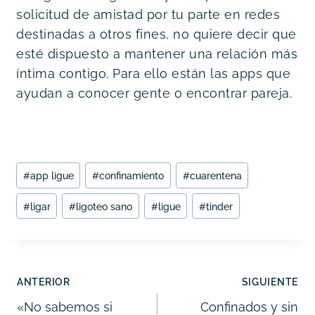
solicitud de amistad por tu parte en redes
destinadas a otros fines, no quiere decir que
esté dispuesto a mantener una relación más
íntima contigo. Para ello están las apps que
ayudan a conocer gente o encontrar pareja.
Etiquetas
#
app ligue
#
confinamiento
#
cuarentena
de
la
#
ligar
#
ligoteo sano
#
ligue
#
tinder
entrada:
Navegación
ANTERIOR
SIGUIENTE
de
«No sabemos si
Confinados y sin