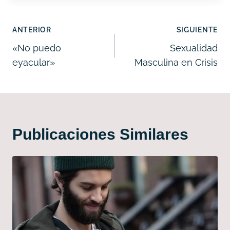
entrada:
Navegación
ANTERIOR
SIGUIENTE
de
«No puedo
Sexualidad
eyacular»
Masculina en Crisis
entradas
Publicaciones Similares