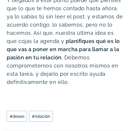
Y llegados a este punto puede que pienses
que lo que te hemos contado hasta ahora
ya lo sabías tú sin leer el post, y estamos de
acuerdo contigo: lo sabemos, pero no lo
hacemos. Así que, nuestra última idea es
que cojas la agenda y
planifiques qué es lo
que vas a poner en marcha para llamar a la
pasión en tu relación
. Debemos
comprometernos con nosotros mismos en
esta tarea, y dejarlo por escrito ayuda
definitivamente en ello.
Etiquetas
#
deseo
#
relación
de
la