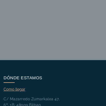
DÓNDE ESTAMOS
Como llegar
C/ Mazarredo Zumarkalea 47,
6º, 1B. 48009 Bilbao