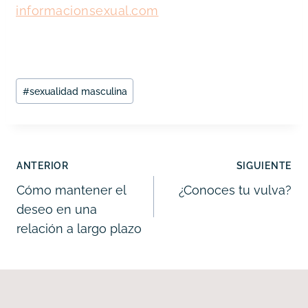
informacionsexual.com
Etiquetas
#
sexualidad masculina
de
la
entrada:
Navegación
ANTERIOR
SIGUIENTE
de
Cómo mantener el
¿Conoces tu vulva?
deseo en una
entradas
relación a largo plazo