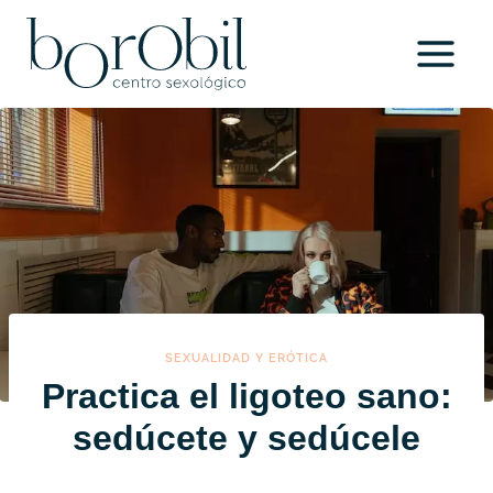
Saltar
al
contenido
SEXUALIDAD Y ERÓTICA
Practica el ligoteo sano:
sedúcete y sedúcele