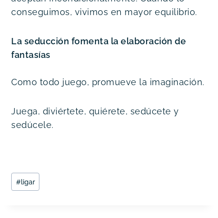
conseguimos, vivimos en mayor equilibrio.
La seducción fomenta la elaboración de 
fantasías
Como todo juego, promueve la imaginación.
Juega, diviértete, quiérete, sedúcete y 
sedúcele.
Etiquetas
#
ligar
de
la
entrada: