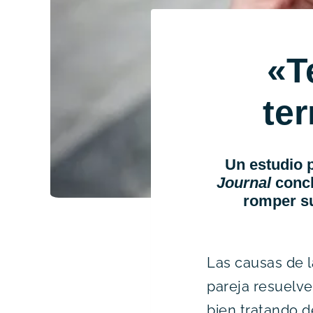
«T
te
Un estudio p
Journal
conc
romper su
Las causas de l
pareja resuelve
bien tratando d