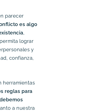
en parecer
onflicto es algo
existencia
,
permita lograr
erpersonales y
ad, confianza,
in herramientas
s reglas para
 y debemos
uanto a nuestra