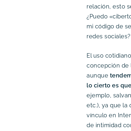
relación, esto 
¿Puedo «cibert
mi código de se
redes sociales?
El uso cotidia
concepción de lo
aunque
tendem
lo cierto es qu
ejemplo, salvand
etc.), ya que la
vínculo en Inte
de intimidad co