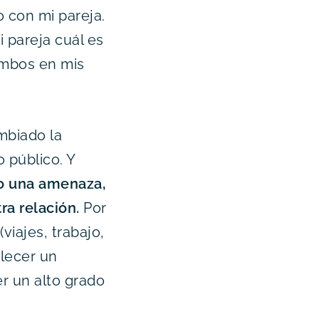
o con mi pareja.
 pareja cuál es
ambos en mis
mbiado la
o público. Y
o una amenaza,
ra relación.
Por
viajes, trabajo,
blecer un
r un alto grado