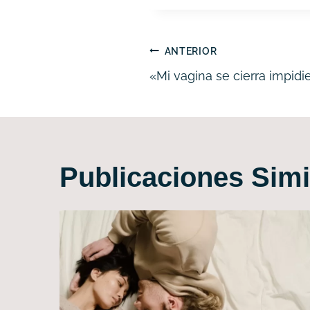
Navegación
ANTERIOR
«Mi vagina se cierra impid
de
entradas
Publicaciones Simi