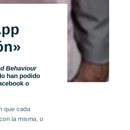
App
ón»
d Behaviour
do han podido
Facebook o
ón que cada
con la misma, o