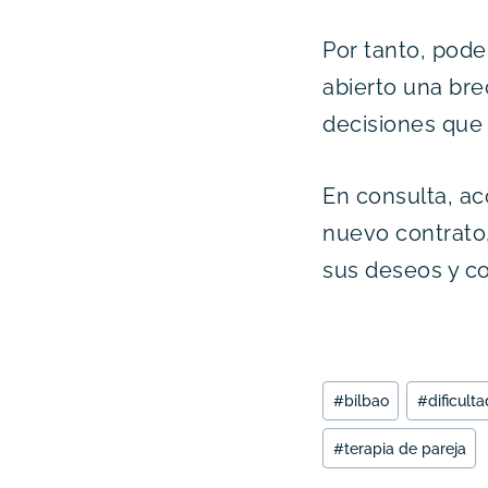
Por tanto, pode
abierto una bre
decisiones que 
En consulta, a
nuevo contrato
sus deseos y co
Etiquetas
#
bilbao
#
dificul
de
la
#
terapia de pareja
entrada: