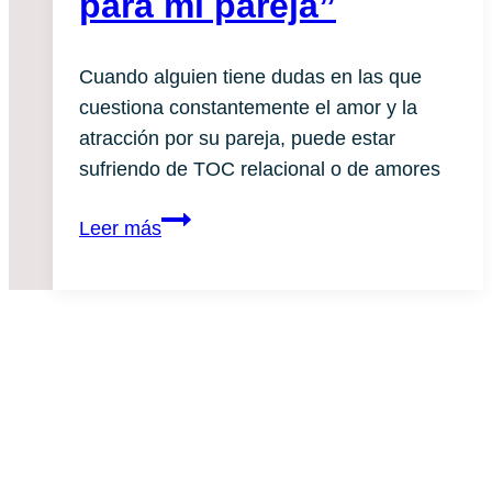
para mi pareja”
revés?
Cuando alguien tiene dudas en las que 
cuestiona constantemente el amor y la 
atracción por su pareja, puede estar 
sufriendo de TOC relacional o de amores
“Me
Leer más
pregunto
si
soy
la
persona
correcta
para
mi