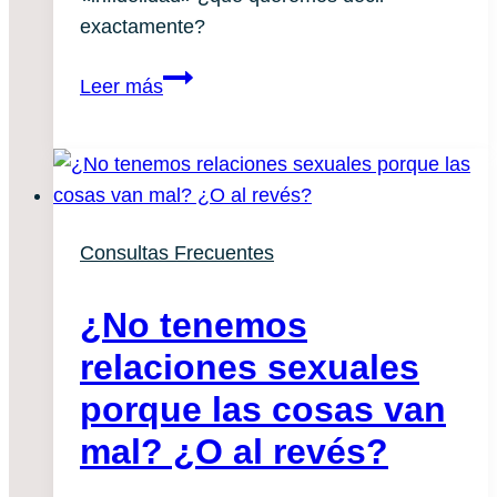
exactamente?
¿Por
Leer más
qué
es
infiel
la
gente
Consultas Frecuentes
felizmente
emparejada?
¿No tenemos
relaciones sexuales
porque las cosas van
mal? ¿O al revés?