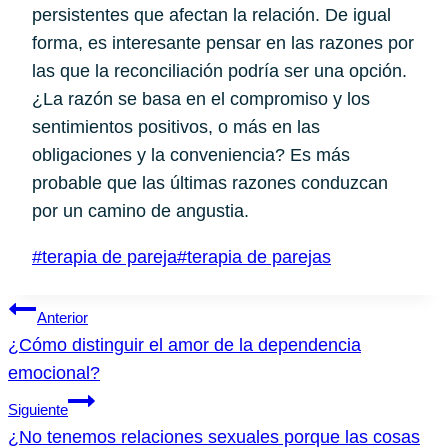
persistentes que afectan la relación. De igual 
forma, es interesante pensar en las razones por 
las que la reconciliación podría ser una opción. 
¿La razón se basa en el compromiso y los 
sentimientos positivos, o más en las 
obligaciones y la conveniencia? Es más 
probable que las últimas razones conduzcan 
por un camino de angustia.
Etiquetas
#
terapia de pareja
#
terapia de parejas
de
Navegación
la
Anterior
entrada:
¿Cómo distinguir el amor de la dependencia
de
emocional?
entradas
Siguiente
¿No tenemos relaciones sexuales porque las cosas