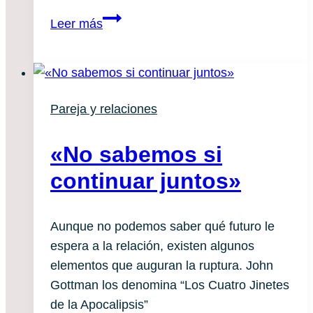
Me
Leer más
ha
dejado
¿y
ahora
Pareja y relaciones
qué?
«No sabemos si
continuar juntos»
Aunque no podemos saber qué futuro le
espera a la relación, existen algunos
elementos que auguran la ruptura. John
Gottman los denomina “Los Cuatro Jinetes
de la Apocalipsis”