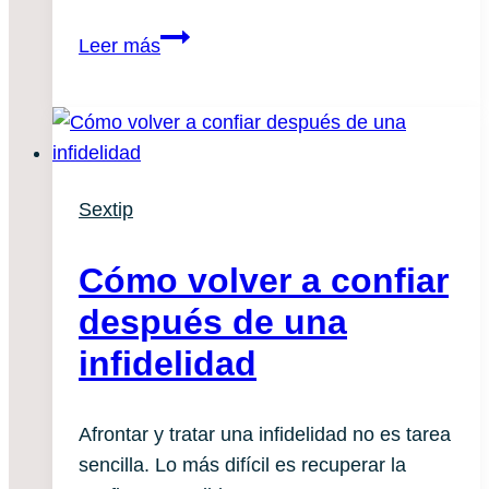
«No
Leer más
sabemos
si
continuar
juntos»
Sextip
Cómo volver a confiar
después de una
infidelidad
Afrontar y tratar una infidelidad no es tarea
sencilla. Lo más difícil es recuperar la