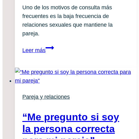
Uno de los motivos de consulta más
frecuentes es la baja frecuencia de
relaciones sexuales que mantiene la
pareja.
¿No
Leer más
tenemos
relaciones
sexuales
porque
las
Pareja y relaciones
cosas
van
“Me pregunto si soy
mal?
¿O
la persona correcta
al