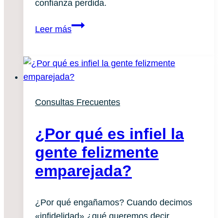
confianza perdida.
Cómo
Leer más
volver
a
confiar
después
de
Consultas Frecuentes
una
infidelidad
¿Por qué es infiel la
gente felizmente
emparejada?
¿Por qué engañamos? Cuando decimos
«infidelidad» ¿qué queremos decir